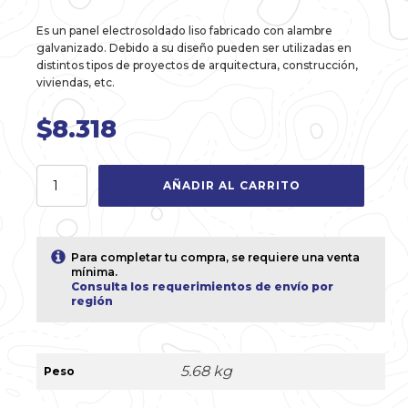
Es un panel electrosoldado liso fabricado con alambre
galvanizado. Debido a su diseño pueden ser utilizadas en
distintos tipos de proyectos de arquitectura, construcción,
viviendas, etc.
$
8.318
Malla
AÑADIR AL CARRITO
5050
de
2,0
x
Para completar tu compra, se requiere una venta
1,0m
mínima.
en
Consulta los requerimientos de envío por
región
3,4mm
Galvanizada
cantidad
5.68 kg
Peso