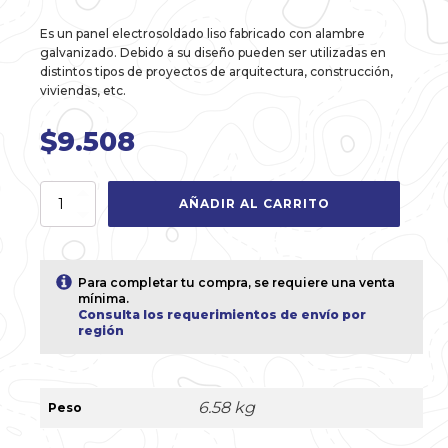
Es un panel electrosoldado liso fabricado con alambre
galvanizado. Debido a su diseño pueden ser utilizadas en
distintos tipos de proyectos de arquitectura, construcción,
viviendas, etc.
$
9.508
Malla
AÑADIR AL CARRITO
5020
de
2,0
x
Para completar tu compra, se requiere una venta
1,0m
mínima.
en
Consulta los requerimientos de envío por
región
2,77mm
Galvanizada
cantidad
6.58 kg
Peso