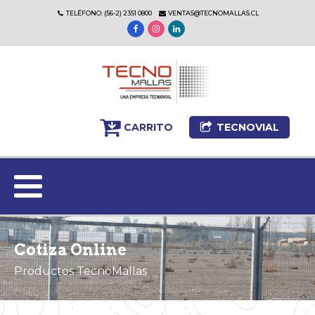
TELÉFONO: (56-2) 2351 0800
VENTAS@TECNOMALLAS.CL
CARRITO
TECNOVIAL
Cotiza Online
Productos TecnoMallas