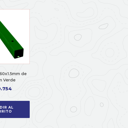
60x1.5mm de
m Verde
9.754
DIR AL
RRITO