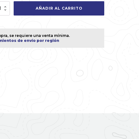
a
AÑADIR AL CARRITO
C
75mm
idad
pra, se requiere una venta mínima.
mientos de envío por región