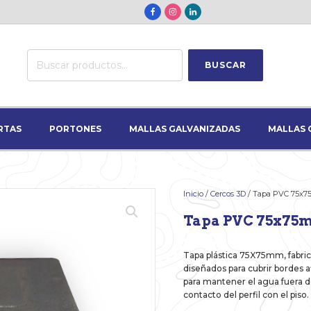
Buscar
BUSCAR
por:
RTAS
PORTONES
MALLAS GALVANIZADAS
MALLAS 
Inicio
/
Cercos 3D
/ Tapa PVC 75x
Tapa PVC 75x75
Tapa plástica 75X75mm, fabrica
diseñados para cubrir bordes af
para mantener el agua fuera de
contacto del perfil con el piso.