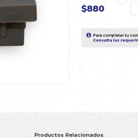
$
880
Tap
PV
75x
cant
Para completar tu com
Consulta los requeri
Productos Relacionados