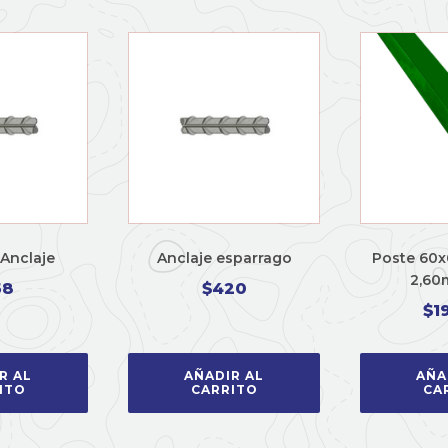
 Anclaje
Anclaje esparrago
Poste 60x
2,60
58
$
420
$
1
R AL
AÑADIR AL
AÑA
ITO
CARRITO
CA