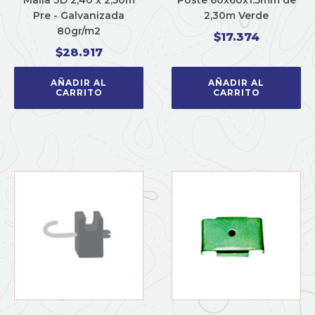
Pre - Galvanizada
2,30m Verde
80gr/m2
$
17.374
$
28.917
AÑADIR AL
AÑADIR AL
CARRITO
CARRITO