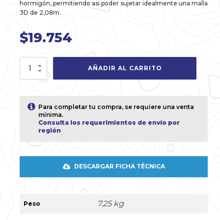
hormigón, permitiendo asi poder sujetar idealmente una malla
3D de 2,08m.
$
19.754
Poste
AÑADIR AL CARRITO
60x60x1.5mm
de
2,60m
Verde
Para completar tu compra, se requiere una venta
cantidad
mínima.
Consulta los requerimientos de envío por
región
DESCARGAR FICHA TÉCNICA
7.25 kg
Peso