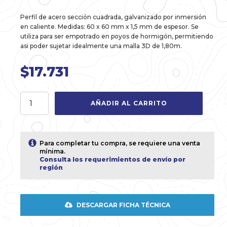
Perfil de acero sección cuadrada, galvanizado por inmersión
en caliente. Medidas: 60 x 60 mm x 1,5 mm de espesor. Se
utiliza para ser empotrado en poyos de hormigón, permitiendo
asi poder sujetar idealmente una malla 3D de 1,80m.
$
17.731
Poste
AÑADIR AL CARRITO
60x60x1.5mm
de
2,30m
Galvanizado
Para completar tu compra, se requiere una venta
por
mínima.
inmersión
Consulta los requerimientos de envío por
región
cantidad
DESCARGAR FICHA TÉCNICA