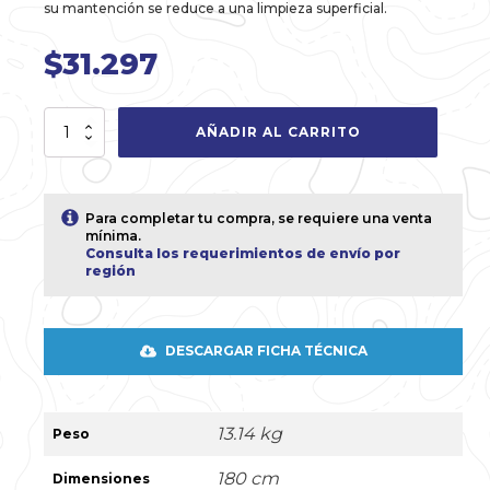
su mantención se reduce a una limpieza superficial.
$
31.297
Malla
AÑADIR AL CARRITO
3D
1,80
x
2,50m
Para completar tu compra, se requiere una venta
Pre
mínima.
-
Consulta los requerimientos de envío por
región
Galvanizada
+
Pintura
Verde
DESCARGAR FICHA TÉCNICA
cantidad
13.14 kg
Peso
180 cm
Dimensiones