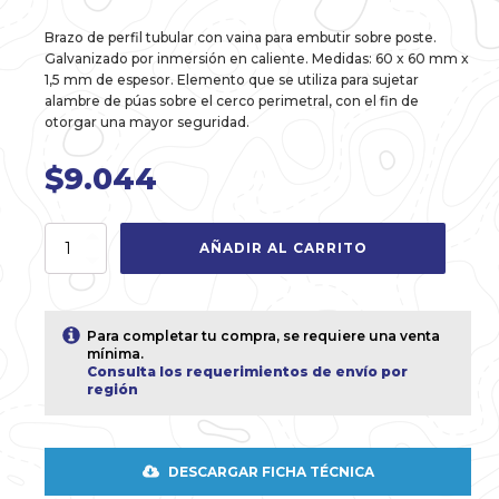
Brazo de perfil tubular con vaina para embutir sobre poste.
Galvanizado por inmersión en caliente. Medidas: 60 x 60 mm x
1,5 mm de espesor. Elemento que se utiliza para sujetar
alambre de púas sobre el cerco perimetral, con el fin de
otorgar una mayor seguridad.
$
9.044
Brazo
AÑADIR AL CARRITO
60x60x1.5mm
de
0,50m
en
Para completar tu compra, se requiere una venta
45°
mínima.
Galvanizado
Consulta los requerimientos de envío por
región
por
inmersión
cantidad
DESCARGAR FICHA TÉCNICA